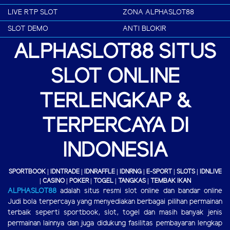
LIVE RTP SLOT
ZONA ALPHASLOT88
SLOT DEMO
ANTI BLOKIR
ALPHASLOT88 SITUS
SLOT ONLINE
TERLENGKAP &
TERPERCAYA DI
INDONESIA
SPORTBOOK | IDNTRADE | IDNRAFFLE | IDNRNG | E-SPORT | SLOTS | IDNLIVE
| CASINO | POKER | TOGEL | TANGKAS | TEMBAK IKAN
ALPHASLOT88
adalah situs resmi slot online dan bandar online
Judi bola terpercaya yang menyediakan berbagai pilihan permainan
terbaik seperti sportbook, slot, togel dan masih banyak jenis
permainan lainnya dan juga didukung fasilitas pembayaran lengkap