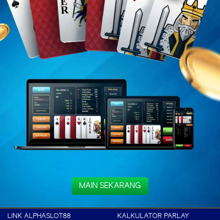
MAIN SEKARANG
LINK ALPHASLOT88
KALKULATOR PARLAY