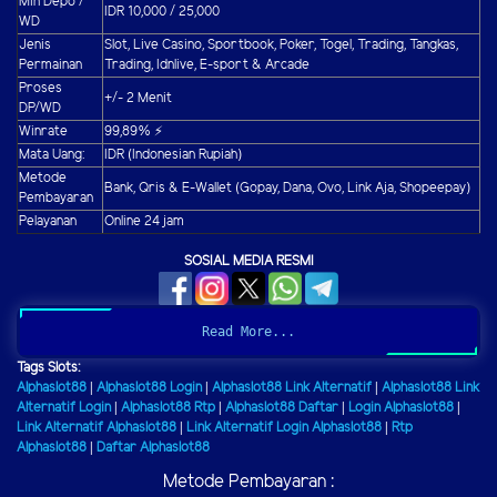
Min Depo /
IDR 10,000 / 25,000
WD
Jenis
Slot, Live Casino, Sportbook, Poker, Togel, Trading, Tangkas,
Permainan
Trading, Idnlive, E-sport & Arcade
Proses
+/- 2 Menit
DP/WD
Winrate
99,89% ⚡
Mata Uang:
IDR (Indonesian Rupiah)
Metode
Bank, Qris & E-Wallet (Gopay, Dana, Ovo, Link Aja, Shopeepay)
Pembayaran
Pelayanan
Online 24 jam
SOSIAL MEDIA RESMI
Read More...
Tags Slots:
Alphaslot88
|
Alphaslot88 Login
|
Alphaslot88 Link Alternatif
|
Alphaslot88 Link
Alternatif Login
|
Alphaslot88 Rtp
|
Alphaslot88 Daftar
|
Login Alphaslot88
|
Link Alternatif Alphaslot88
|
Link Alternatif Login Alphaslot88
|
Rtp
Alphaslot88
|
Daftar Alphaslot88
Metode Pembayaran :