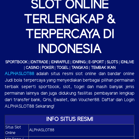
SLOT ONLINE
TERLENGKAP &
TERPERCAYA DI
INDONESIA
SPORTBOOK | IDNTRADE | IDNRAFFLE | IDNRNG | E-SPORT | SLOTS | IDNLIVE
| CASINO | POKER | TOGEL | TANGKAS | TEMBAK IKAN
ALPHASLOT88
adalah situs resmi slot online dan bandar online
Judi bola terpercaya yang menyediakan berbagai pilihan permainan
terbaik seperti sportbook, slot, togel dan masih banyak jenis
permainan lainnya dan juga didukung fasilitas pembayaran lengkap
dari transfer bank, Qris, Ewallet, dan Voucher88. Daftar dan Login
ALPHASLOT88 Sekarang!
INFO SITUS RESMI
Situs Slot
ALPHASLOT88
Online