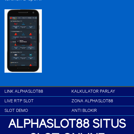
LINK ALPHASLOT88
KALKULATOR PARLAY
LIVE RTP SLOT
ZONA ALPHASLOT88
SLOT DEMO
ANTI BLOKIR
ALPHASLOT88 SITUS