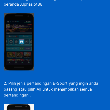
beranda Alphaslot88.
2. Pilih jenis pertandingan E-Sport yang ingin anda
pasang atau pilih All untuk menampilkan semua
pertandingan .